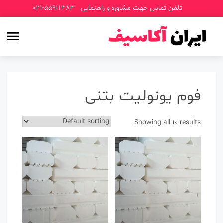
p
تلفن تماس جهت مشاوره و راهنمایی
021-55911383
o
t
فوم یونولیت بتنی
Showing all 10 results