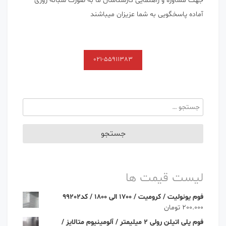
جهت مشاوره و راهنمایی کارشناسان ما به صورت شبانه روزی
آماده پاسخگویی به شما عزیزان میباشند
021-55911383
جستجو
برای:
لیست قیمت ها
فوم یونولیت / کرومیت / 1700 الی 1800 / کد99202
200.000
تومان
فوم پلی اتیلن رولی 2 میلیمتر / آلومینیوم متالایز /